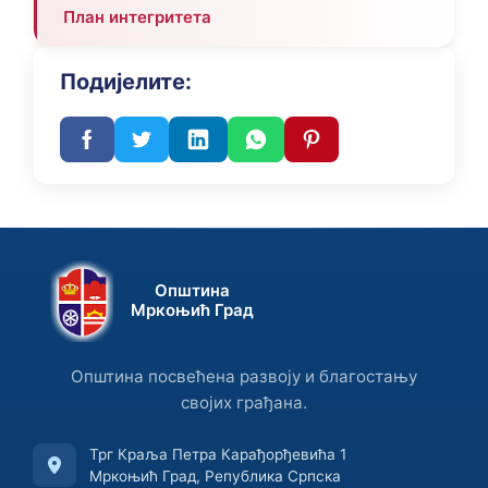
План интегритета
Подијелите:
Општина
Мркоњић Град
Општина посвећена развоју и благостању
својих грађана.
Трг Краља Петра Карађорђевића 1
Мркоњић Град, Република Српска