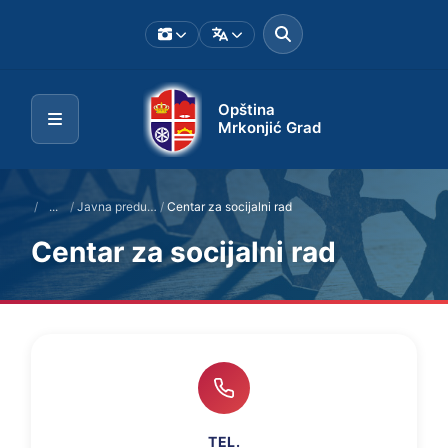
Opština
Mrkonjić Grad
/
...
/
Javna preduzeća i ustanove
/
Centar za socijalni rad
Centar za socijalni rad
TEL.