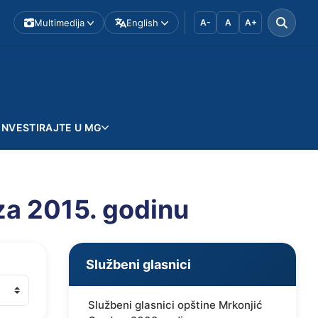
Multimedija
English
A-
A
A+
INVESTIRAJTE U MG
za 2015. godinu
Službeni glasnici
Službeni glasnici opštine Mrkonjić