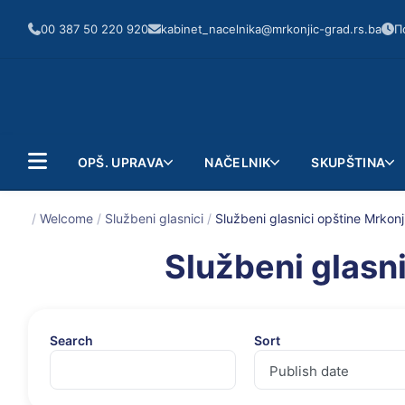
00 387 50 220 920
kabinet_nacelnika@mrkonjic-grad.rs.ba
П
OPŠ. UPRAVA
NAČELNIK
SKUPŠTINA
/
Welcome
/
Službeni glasnici
/
Službeni glasnici opštine Mrkon
Službeni glasn
Search
Sort