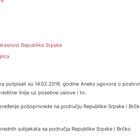
ke
fikasnost Republike Srpske
glica
uka potpisali su 14.02.2018. godine Aneks ugovora o poslov
reditne linije uz posebne uslove i to:
napređenje poljoprivrede na području Republike Srpske i Brč
rivrednih subjekata sa područja Republike Srpske i Brčko