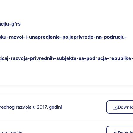
ciju-gfrs
ku-razvoj-i-unapredjenje-poljoprivrede-na-podrucju-
caj-razvoja-privrednih-subjekta-sa-podrucja-republike
vrednog razvoja u 2017. godini
Downl
javni poziv
Downl