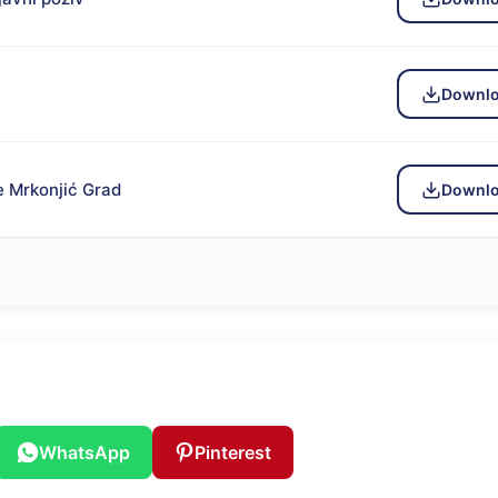
Downl
e Mrkonjić Grad
Downl
WhatsApp
Pinterest