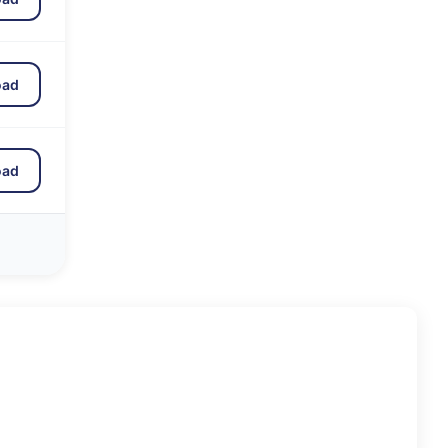
oad
oad