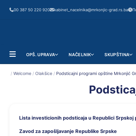
00 387 50 220 920
kabinet_nacelnika@mrkonjic-grad.rs.ba
П
OPŠ. UPRAVA
NAČELNIK
SKUPŠTINA
/
Welcome
/
Olakšice
/
Podsticajni programi opštine Mrkonjić G
Podstica
Lista investicionih podsticaja u Republici Srpskoj 
Zavod za zapošljavanje Republike Srpske