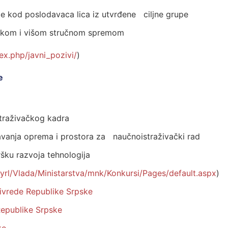
je kod poslodavaca lica iz utvrđene ciljne grupe
isokom i višom stručnom spremom
ex.php/javni_pozivi/
)
e
traživačkog kadra
avanja oprema i prostora za naučnoistraživački rad
šku razvoja tehnologija
Cyrl/Vlada/Ministarstva/mnk/Konkursi/Pages/default.aspx
)
rivrede Republike Srpske
 Republike Srpske