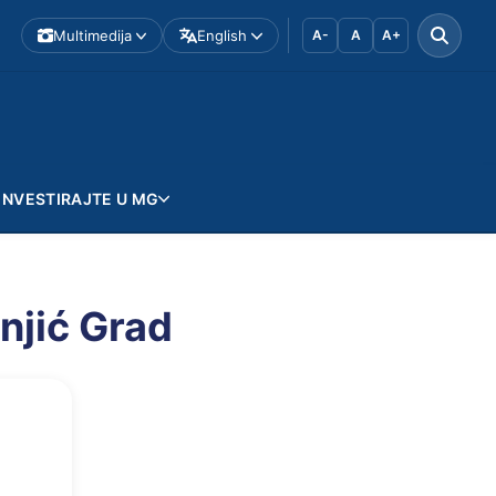
Multimedija
English
A-
A
A+
INVESTIRAJTE U MG
njić Grad