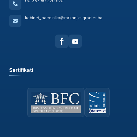
00 387 50 220 920
kabinet_nacelnika@mrkonjic-grad.rs.ba
Sertifikati