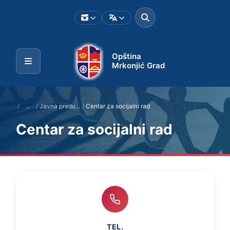
Opština
Mrkonjić Grad
/
...
/
Javna preduzeća i ustanove
/
Centar za socijalni rad
Centar za socijalni rad
TEL.