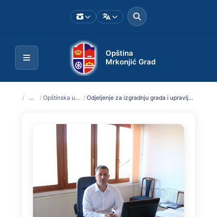
Opština
Mrkonjić Grad
/
...
/
Opštinska uprava
/
Odjeljenje za izgradnju grada i upravljanje imovinom