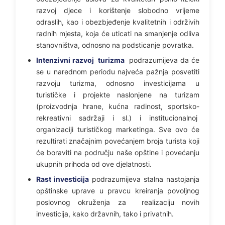
razvoj djece i korištenje slobodno vrijeme
odraslih, kao i obezbjeđenje kvalitetnih i održivih
radnih mjesta, koja će uticati na smanjenje odliva
stanovništva, odnosno na podsticanje povratka.
Intenzivni razvoj turizma
podrazumijeva da će
se u narednom periodu najveća pažnja posvetiti
razvoju turizma, odnosno investicijama u
turističke i projekte naslonjene na turizam
(proizvodnja hrane, kućna radinost, sportsko-
rekreativni sadržaji i sl.) i institucionalnoj
organizaciji turističkog marketinga. Sve ovo će
rezultirati značajnim povećanjem broja turista koji
će boraviti na području naše opštine i povećanju
ukupnih prihoda od ove djelatnosti.
Rast investicija
podrazumijeva stalna nastojanja
opštinske uprave u pravcu kreiranja povoljnog
poslovnog okruženja za realizaciju novih
investicija, kako državnih, tako i privatnih.