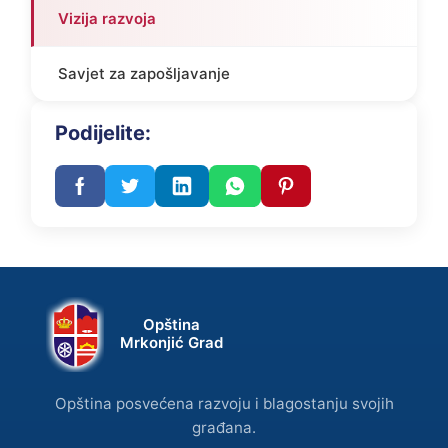
Vizija razvoja
Savjet za zapošljavanje
Podijelite:
Opština
Mrkonjić Grad
Opština posvećena razvoju i blagostanju svojih
građana.