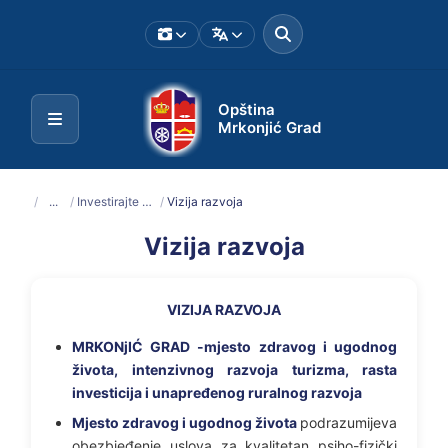
Opština
Mrkonjić Grad
/
...
/
Investirajte u Mrkonjić Grad
/
Vizija razvoja
Vizija razvoja
VIZIJA RAZVOJA
MRKONjIĆ GRAD -mjesto zdravog i ugodnog
života, intenzivnog razvoja turizma, rasta
investicija i unapređenog ruralnog razvoja
Mjesto zdravog i ugodnog života
podrazumijeva
obezbjeđenje uslova za kvalitetan psiho-fizički