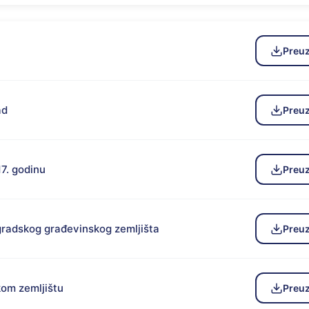
Preu
ad
Preu
7. godinu
Preu
gradskog građevinskog zemljišta
Preu
kom zemljištu
Preu