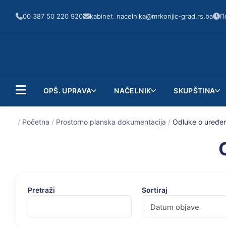
00 387 50 220 920
kabinet_nacelnika@mrkonjic-grad.rs.ba
П
OPŠ. UPRAVA
NAČELNIK
SKUPŠTINA
/
Početna
/
Prostorno planska dokumentacija
/
Odluke o uređen
Pretraži
Sortiraj