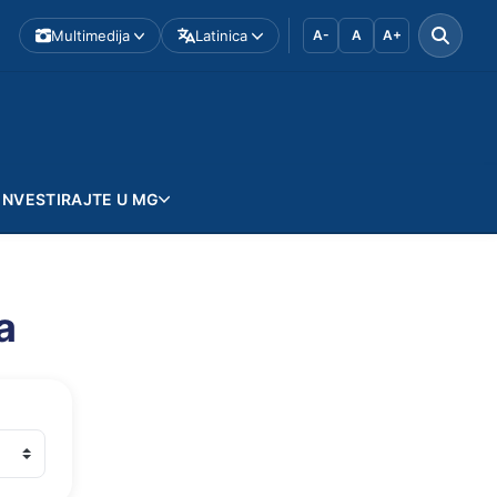
Multimedija
Latinica
A-
A
A+
INVESTIRAJTE U MG
a