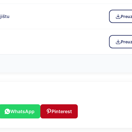
jištu
Preu
Preu
WhatsApp
Pinterest