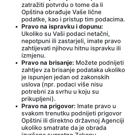
zatražiti potvrdu o tome da li
Opština obrađuje Vaše lične
podatke, kao i pristup tim podacima.
Pravo na ispravku i dopunu:
Ukoliko su Vaši podaci netačni,
nepotpuni ili zastarjeli, imate pravo
zahtijevati njihovu hitnu ispravku ili
izmjenu.
Pravo na brisanje:
Možete podnijeti
zahtjev za brisanje podataka ukoliko
je ispunjen jedan od zakonskih
uslova (npr. podaci više nisu
potrebni za svrhu u koju su
prikupljeni).
Pravo na prigovor:
Imate pravo u
svakom trenutku podnijeti prigovor
Opštini ili direktno državnoj Agenciji
ukoliko smatrate da je obrada
izvršena suprotno Zakonu.