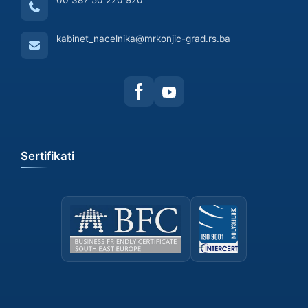
kabinet_nacelnika@mrkonjic-grad.rs.ba
Sertifikati