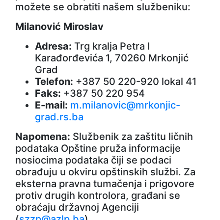
možete se obratiti našem službeniku:
Milanović Miroslav
Adresa:
Trg kralja Petra I
Karađorđevića 1, 70260 Mrkonjić
Grad
Telefon:
+387 50 220-920 lokal 41
Faks:
+387 50 220 954
E-mail:
m.milanovic@mrkonjic-
grad.rs.ba
Napomena:
Službenik za zaštitu ličnih
podataka Opštine pruža informacije
nosiocima podataka čiji se podaci
obrađuju u okviru opštinskih službi. Za
eksterna pravna tumačenja i prigovore
protiv drugih kontrolora, građani se
obraćaju državnoj Agenciji
(
szzp@azlp.ba
).