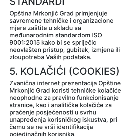
STANDARDI
Opština Mrkonjić Grad primjenjuje
savremene tehničke i organizacione
mjere zaštite u skladu sa
međunarodnim standardom ISO
9001:2015 kako bi se spriječio
neovlašten pristup, gubitak, izmjena ili
zloupotreba Vaših podataka.
5. KOLAČIĆI (COOKIES)
Zvanična internet prezentacija Opštine
Mrkonjić Grad koristi tehničke kolačiće
neophodne za pravilno funkcionisanje
stranice, kao i analitičke kolačiće za
praćenje posjećenosti u svrhu
unapređenja korisničkog iskustva, pri
čemu se ne vrši identifikacija
pojedinačnih korisnika.