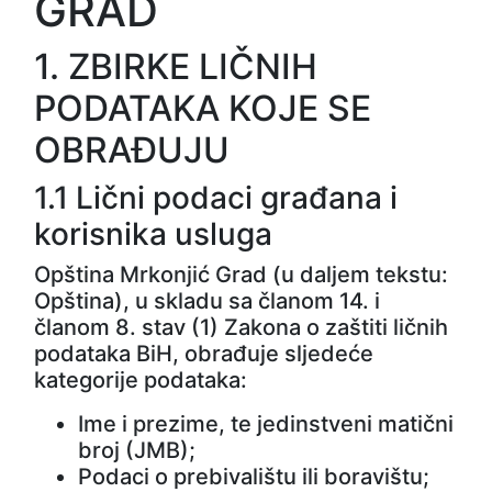
GRAD
1. ZBIRKE LIČNIH
PODATAKA KOJE SE
OBRAĐUJU
1.1 Lični podaci građana i
korisnika usluga
Opština Mrkonjić Grad (u daljem tekstu:
Opština), u skladu sa članom 14. i
članom 8. stav (1) Zakona o zaštiti ličnih
podataka BiH, obrađuje sljedeće
kategorije podataka:
Ime i prezime, te jedinstveni matični
broj (JMB);
Podaci o prebivalištu ili boravištu;